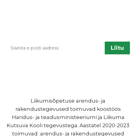
lisandumisel või muu liikumisõpetusega
seotud info jagamiseks saadame aeg ajalt
infokirju. Kui sa soovid neid saada, sisesta palun
enda kontakt.
Liikumisõpetuse arendus- ja
rakendustegevused toimuvad koostöös
Haridus- ja teadusministeeriumi ja Liikuma
Kutsuva Kooli tegevustega. Aastatel 2020-2023
toimuvad arendus- ja rakendustegevused