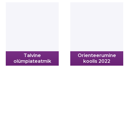
Talvine
Orienteerumine
olümpiateatmik
koolis 2022
LIITU UUDISKIRJAGA
Kodulehe uuendamisel, õppematerjalide