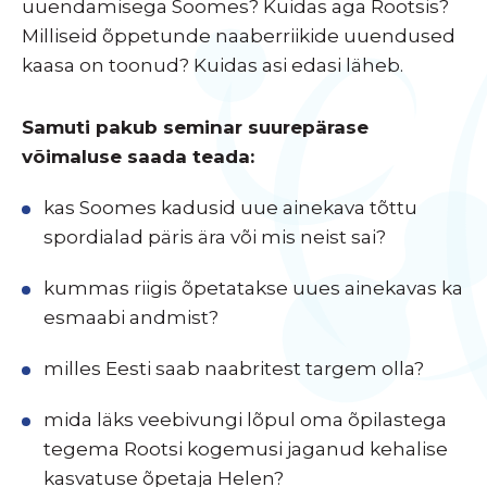
uuendamisega Soomes? Kuidas aga Rootsis?
Milliseid õppetunde naaberriikide uuendused
kaasa on toonud? Kuidas asi edasi läheb.
Samuti pakub seminar suurepärase
võimaluse saada teada:
kas Soomes kadusid uue ainekava tõttu
spordialad päris ära või mis neist sai?
kummas riigis õpetatakse uues ainekavas ka
esmaabi andmist?
milles Eesti saab naabritest targem olla?
mida läks veebivungi lõpul oma õpilastega
tegema Rootsi kogemusi jaganud kehalise
kasvatuse õpetaja Helen?