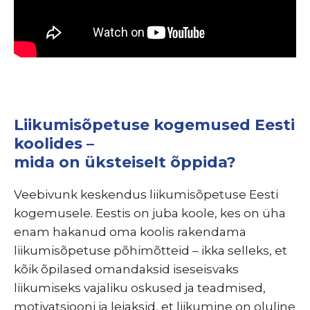
Liikumisõpetuse kogemused Eesti
koolides –
mida on üksteiselt õppida?
Veebivunk keskendus liikumisõpetuse Eesti
kogemusele. Eestis on juba koole, kes on üha
enam hakanud oma koolis rakendama
liikumisõpetuse põhimõtteid – ikka selleks, et
kõik õpilased omandaksid iseseisvaks
liikumiseks vajaliku oskused ja teadmised,
motivatsiooni ja leiaksid, et liikumine on oluline