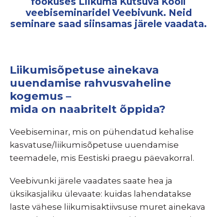
fookuses Liikuma Kutsuva Kooli
veebiseminaridel Veebivunk. Neid
seminare saad siinsamas järele vaadata.
Liikumisõpetuse ainekava
uuendamise rahvusvaheline
kogemus –
mida on naabritelt õppida?
Veebiseminar, mis on pühendatud kehalise
kasvatuse/liikumisõpetuse uuendamise
teemadele, mis Eestiski praegu päevakorral.
Veebivunki järele vaadates saate hea ja
üksikasjaliku ülevaate: kuidas lahendatakse
laste vähese liikumisaktiivsuse muret ainekava