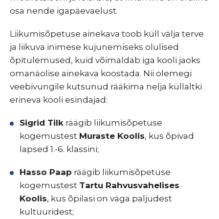
osa nende igapäevaelust.
Liikumisõpetuse ainekava toob küll välja terve
ja liikuva inimese kujunemiseks olulised
õpitulemused, kuid võimaldab iga kooli jaoks
omanäolise ainekava koostada. Nii olemegi
veebivungile kutsunud rääkima nelja küllaltki
erineva kooli esindajad:
Sigrid Tilk
räägib liikumisõpetuse
kogemustest
Muraste Koolis
, kus õpivad
lapsed 1.-6. klassini;
Hasso Paap
räägib liikumisõpetuse
kogemustest
Tartu Rahvusvahelises
Koolis
, kus õpilasi on väga paljudest
kultuuridest;