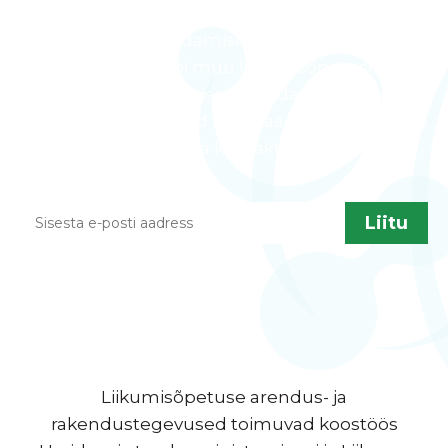
Kodulehe uuendamisel, õppematerjalide
lisandumisel või muu liikumisõpetusega
seotud info jagamiseks saadame aeg ajalt
infokirju. Kui sa soovid neid saada, sisesta palun
enda kontakt.
Liikumisõpetuse arendus- ja
rakendustegevused toimuvad koostöös