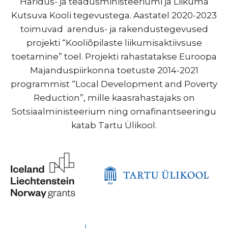
Haridus- ja teadusministeeriumi ja Liikuma
Kutsuva Kooli tegevustega. Aastatel 2020-2023
toimuvad arendus- ja rakendustegevused
projekti “Kooliõpilaste liikumisaktiivsuse
toetamine” toel. Projekti rahastatakse Euroopa
Majanduspiirkonna toetuste 2014-2021
programmist “Local Development and Poverty
Reduction”, mille kaasrahastajaks on
Sotsiaalministeerium ning omafinantseeringu
katab Tartu Ülikool.