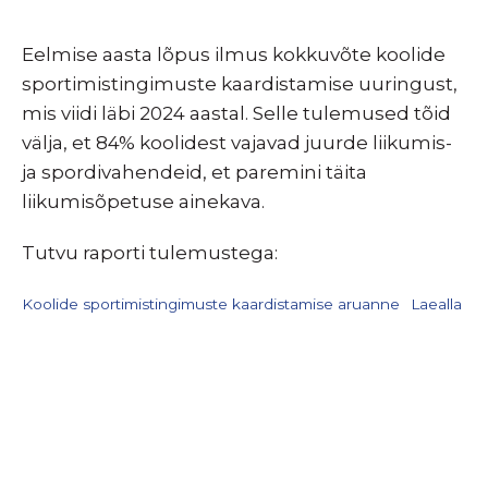
Eelmise aasta lõpus ilmus kokkuvõte koolide
sportimistingimuste kaardistamise uuringust,
mis viidi läbi 2024 aastal. Selle tulemused tõid
välja, et 84% koolidest vajavad juurde liikumis-
ja spordivahendeid, et paremini täita
liikumisõpetuse ainekava.
Tutvu raporti tulemustega:
Koolide sportimistingimuste kaardistamise aruanne
Laealla
LIITU UUDISKIRJAGA