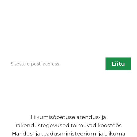
Kodulehe uuendamisel, õppematerjalide
lisandumisel või muu liikumisõpetusega
seotud info jagamiseks saadame aeg ajalt
infokirju. Kui sa soovid neid saada, sisesta palun
enda kontakt.
Liikumisõpetuse arendus- ja
rakendustegevused toimuvad koostöös
Haridus- ja teadusministeeriumi ja Liikuma