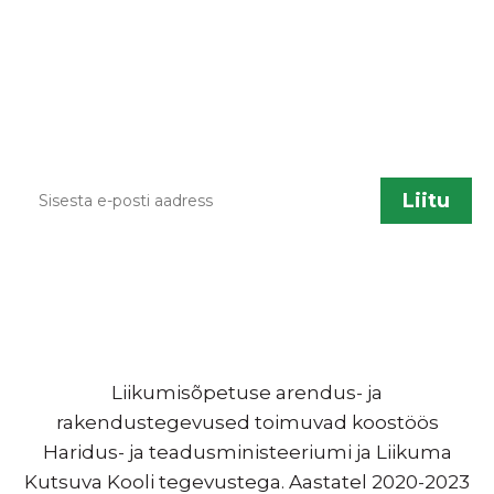
lisandumisel või muu liikumisõpetusega
seotud info jagamiseks saadame aeg ajalt
infokirju. Kui sa soovid neid saada, sisesta palun
enda kontakt.
Liikumisõpetuse arendus- ja
rakendustegevused toimuvad koostöös
Haridus- ja teadusministeeriumi ja Liikuma
Kutsuva Kooli tegevustega. Aastatel 2020-2023