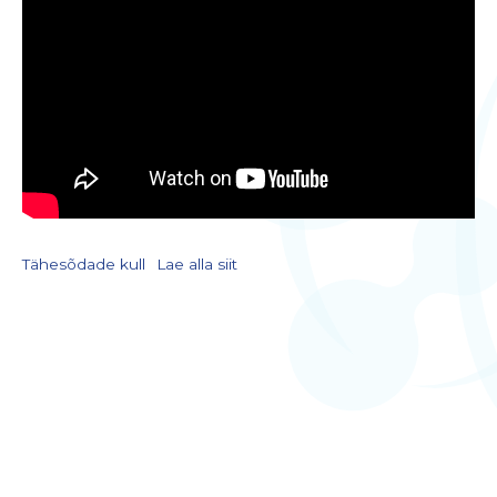
Tähesõdade kull
Lae alla siit
LIITU UUDISKIRJAGA
Kodulehe uuendamisel, õppematerjalide