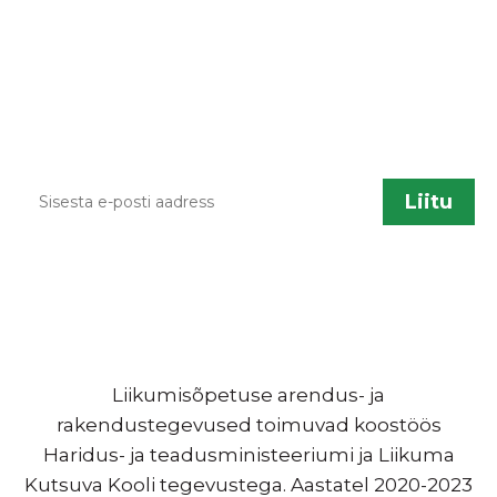
lisandumisel või muu liikumisõpetusega
seotud info jagamiseks saadame aeg ajalt
infokirju. Kui sa soovid neid saada, sisesta palun
enda kontakt.
Liikumisõpetuse arendus- ja
rakendustegevused toimuvad koostöös
Haridus- ja teadusministeeriumi ja Liikuma
Kutsuva Kooli tegevustega. Aastatel 2020-2023