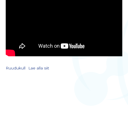
Ruudukull
Lae alla siit
LIITU UUDISKIRJAGA
Kodulehe uuendamisel, õppematerjalide