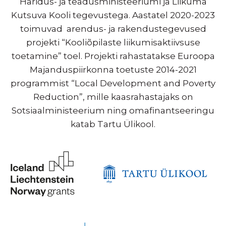
Haridus- ja teadusministeeriumi ja Liikuma
Kutsuva Kooli tegevustega. Aastatel 2020-2023
toimuvad arendus- ja rakendustegevused
projekti “Kooliõpilaste liikumisaktiivsuse
toetamine” toel. Projekti rahastatakse Euroopa
Majanduspiirkonna toetuste 2014-2021
programmist “Local Development and Poverty
Reduction”, mille kaasrahastajaks on
Sotsiaalministeerium ning omafinantseeringu
katab Tartu Ülikool.