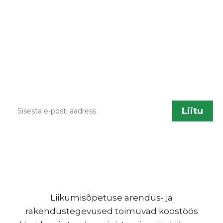
Kodulehe uuendamisel, õppematerjalide
lisandumisel või muu liikumisõpetusega
seotud info jagamiseks saadame aeg ajalt
infokirju. Kui sa soovid neid saada, sisesta palun
enda kontakt.
Liikumisõpetuse arendus- ja
rakendustegevused toimuvad koostöös