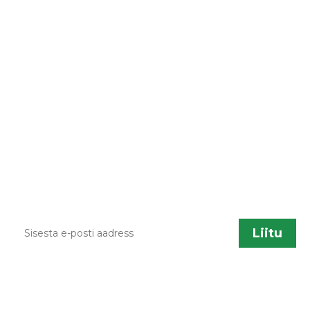
LIITU UUDISKIRJAGA
Kodulehe uuendamisel, õppematerjalide
lisandumisel või muu liikumisõpetusega
seotud info jagamiseks saadame aeg ajalt
infokirju. Kui sa soovid neid saada, sisesta palun
enda kontakt.