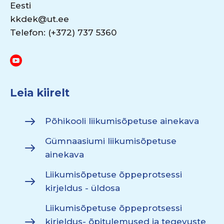
Eesti
kkdek@ut.ee
Telefon: (+372) 737 5360
Leia kiirelt
Põhikooli liikumisõpetuse ainekava
Gümnaasiumi liikumisõpetuse
ainekava
Liikumisõpetuse õppeprotsessi
kirjeldus - üldosa
Liikumisõpetuse õppeprotsessi
kirjeldus- õpitulemused ja tegevuste