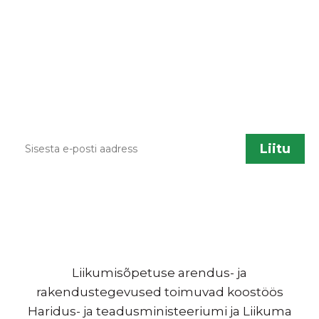
Kodulehe uuendamisel, õppematerjalide
lisandumisel või muu liikumisõpetusega
seotud info jagamiseks saadame aeg ajalt
infokirju. Kui sa soovid neid saada, sisesta palun
enda kontakt.
Liikumisõpetuse arendus- ja
rakendustegevused toimuvad koostöös
Haridus- ja teadusministeeriumi ja Liikuma