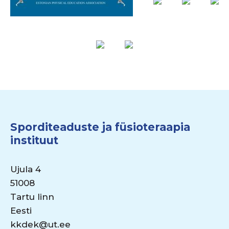
Sporditeaduste ja füsioteraapia
instituut
Ujula 4
51008
Tartu linn
Eesti
kkdek@ut.ee