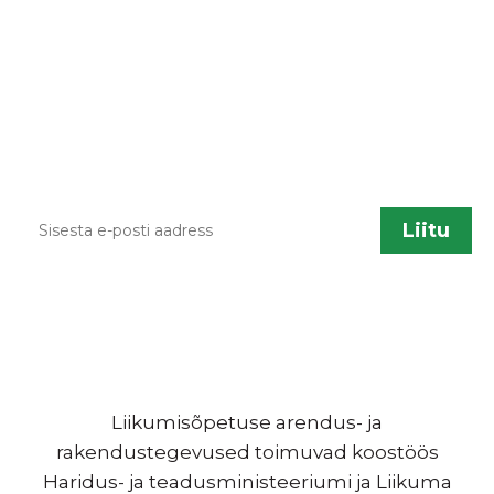
Kodulehe uuendamisel, õppematerjalide
lisandumisel või muu liikumisõpetusega
seotud info jagamiseks saadame aeg ajalt
infokirju. Kui sa soovid neid saada, sisesta palun
enda kontakt.
Liikumisõpetuse arendus- ja
rakendustegevused toimuvad koostöös
Haridus- ja teadusministeeriumi ja Liikuma