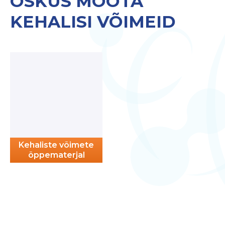
OSKUS MÕÕTA
KEHALISI VÕIMEID
Kehaliste võimete
õppematerjal