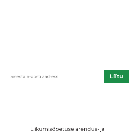
LIITU UUDISKIRJAGA
Kodulehe uuendamisel, õppematerjalide
lisandumisel või muu liikumisõpetusega
seotud info jagamiseks saadame aeg ajalt
infokirju. Kui sa soovid neid saada, sisesta palun
enda kontakt.
Liikumisõpetuse arendus- ja