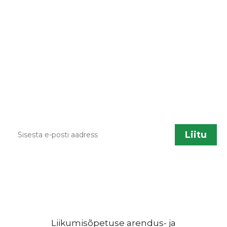
LIITU UUDISKIRJAGA
Kodulehe uuendamisel, õppematerjalide
lisandumisel või muu liikumisõpetusega
seotud info jagamiseks saadame aeg ajalt
infokirju. Kui sa soovid neid saada, sisesta palun
enda kontakt.
Liikumisõpetuse arendus- ja