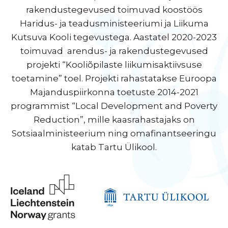
rakendustegevused toimuvad koostöös
Haridus- ja teadusministeeriumi ja Liikuma
Kutsuva Kooli tegevustega. Aastatel 2020-2023
toimuvad arendus- ja rakendustegevused
projekti “Kooliõpilaste liikumisaktiivsuse
toetamine” toel. Projekti rahastatakse Euroopa
Majanduspiirkonna toetuste 2014-2021
programmist “Local Development and Poverty
Reduction”, mille kaasrahastajaks on
Sotsiaalministeerium ning omafinantseeringu
katab Tartu Ülikool.