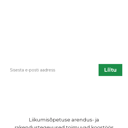
LIITU UUDISKIRJAGA
Kodulehe uuendamisel, õppematerjalide
lisandumisel või muu liikumisõpetusega
seotud info jagamiseks saadame aeg ajalt
infokirju. Kui sa soovid neid saada, sisesta palun
enda kontakt.
Liikumisõpetuse arendus- ja
rakendustegevused toimuvad koostöös