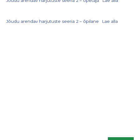
Jõudu arendav harjutuste seeria 2 – õpetaja
Lae alla
Jõudu arendav harjutuste seeria 2 – õpilane
Lae alla
LIITU UUDISKIRJAGA
Kodulehe uuendamisel, õppematerjalide
lisandumisel või muu liikumisõpetusega
seotud info jagamiseks saadame aeg ajalt
infokirju. Kui sa soovid neid saada, sisesta palun
enda kontakt.