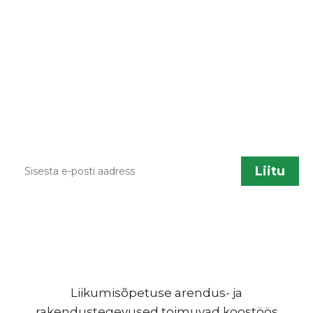
LIITU UUDISKIRJAGA
Kodulehe uuendamisel, õppematerjalide
lisandumisel või muu liikumisõpetusega
seotud info jagamiseks saadame aeg ajalt
infokirju. Kui sa soovid neid saada, sisesta palun
enda kontakt.
Liikumisõpetuse arendus- ja
rakendustegevused toimuvad koostöös