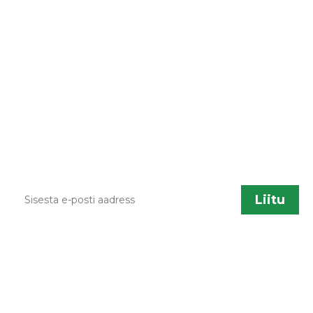
LIITU UUDISKIRJAGA
Kodulehe uuendamisel, õppematerjalide
lisandumisel või muu liikumisõpetusega
seotud info jagamiseks saadame aeg ajalt
infokirju. Kui sa soovid neid saada, sisesta palun
enda kontakt.