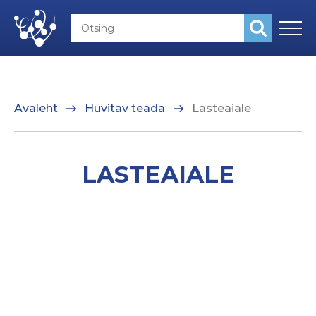
Avaleht
Huvitav teada
Lasteaiale
LASTEAIALE
LIITU UUDISKIRJAGA