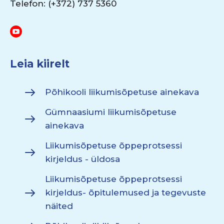
Telefon: (+372) 737 5360
Leia kiirelt
Põhikooli liikumisõpetuse ainekava
Gümnaasiumi liikumisõpetuse
ainekava
Liikumisõpetuse õppeprotsessi
kirjeldus - üldosa
Liikumisõpetuse õppeprotsessi
kirjeldus- õpitulemused ja tegevuste
näited