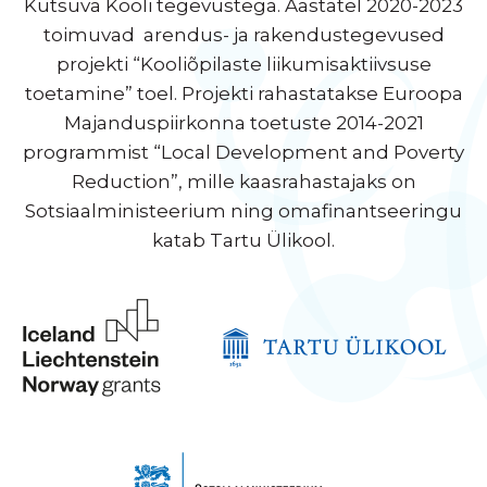
Kutsuva Kooli tegevustega. Aastatel 2020-2023
toimuvad arendus- ja rakendustegevused
projekti “Kooliõpilaste liikumisaktiivsuse
toetamine” toel. Projekti rahastatakse Euroopa
Majanduspiirkonna toetuste 2014-2021
programmist “Local Development and Poverty
Reduction”, mille kaasrahastajaks on
Sotsiaalministeerium ning omafinantseeringu
katab Tartu Ülikool.