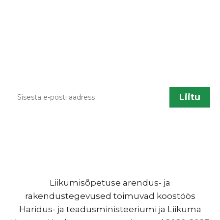
Kodulehe uuendamisel, õppematerjalide
lisandumisel või muu liikumisõpetusega
seotud info jagamiseks saadame aeg ajalt
infokirju. Kui sa soovid neid saada, sisesta palun
enda kontakt.
Liikumisõpetuse arendus- ja
rakendustegevused toimuvad koostöös
Haridus- ja teadusministeeriumi ja Liikuma