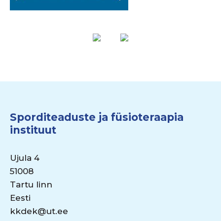
Sporditeaduste ja füsioteraapia
instituut
Ujula 4
51008
Tartu linn
Eesti
kkdek@ut.ee