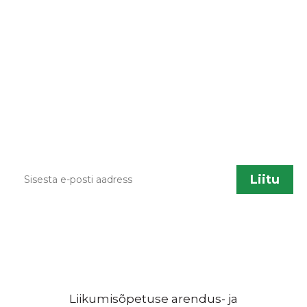
LIITU UUDISKIRJAGA
Kodulehe uuendamisel, õppematerjalide
lisandumisel või muu liikumisõpetusega
seotud info jagamiseks saadame aeg ajalt
infokirju. Kui sa soovid neid saada, sisesta palun
enda kontakt.
Liikumisõpetuse arendus- ja