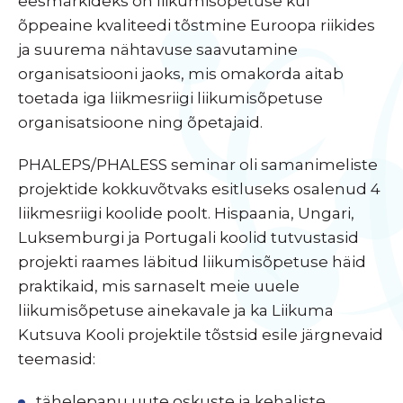
eesmärkideks on liikumisõpetuse kui
õppeaine kvaliteedi tõstmine Euroopa riikides
ja suurema nähtavuse saavutamine
organisatsiooni jaoks, mis omakorda aitab
toetada iga liikmesriigi liikumisõpetuse
organisatsioone ning õpetajaid.
PHALEPS/PHALESS seminar oli samanimeliste
projektide kokkuvõtvaks esitluseks osalenud 4
liikmesriigi koolide poolt. Hispaania, Ungari,
Luksemburgi ja Portugali koolid tutvustasid
projekti raames läbitud liikumisõpetuse häid
praktikaid, mis sarnaselt meie uuele
liikumisõpetuse ainekavale ja ka Liikuma
Kutsuva Kooli projektile tõstsid esile järgnevaid
teemasid:
tähelepanu uute oskuste ja kehaliste