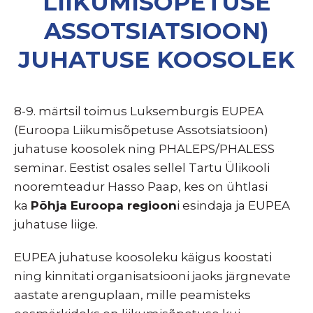
LIIKUMISÕPETUSE
ASSOTSIATSIOON)
JUHATUSE KOOSOLEK
8-9. märtsil toimus Luksemburgis EUPEA
(Euroopa Liikumisõpetuse Assotsiatsioon)
juhatuse koosolek ning PHALEPS/PHALESS
seminar. Eestist osales sellel Tartu Ülikooli
nooremteadur Hasso Paap, kes on ühtlasi
ka
Põhja Euroopa regioon
i esindaja ja EUPEA
juhatuse liige.
EUPEA juhatuse koosoleku käigus koostati
ning kinnitati organisatsiooni jaoks järgnevate
aastate arenguplaan, mille peamisteks